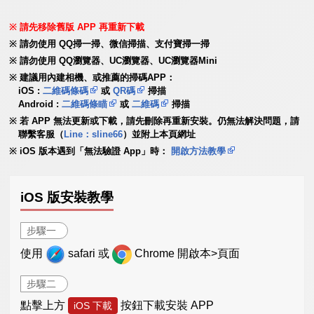
請先移除舊版 APP 再重新下載
請勿使用 QQ掃一掃、微信掃描、支付寶掃一掃
請勿使用 QQ瀏覽器、UC瀏覽器、UC瀏覽器Mini
建議用內建相機、或推薦的掃碼APP：
iOS :
二維碼條碼
或
QR碼
掃描
Android :
二維碼條瞄
或
二維碼
掃描
若 APP 無法更新或下載，請先刪除再重新安裝。仍無法解決問題，請
聯繫客服（
Line：sline66
）並附上本頁網址
iOS 版本遇到「無法驗證 App」時：
開啟方法教學
iOS 版安裝教學
步驟一
使用
safari 或
Chrome 開啟本>頁面
步驟二
點擊上方
按鈕下載安裝 APP
iOS 下載