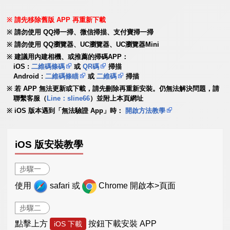
請先移除舊版 APP 再重新下載
請勿使用 QQ掃一掃、微信掃描、支付寶掃一掃
請勿使用 QQ瀏覽器、UC瀏覽器、UC瀏覽器Mini
建議用內建相機、或推薦的掃碼APP：
iOS :
二維碼條碼
或
QR碼
掃描
Android :
二維碼條瞄
或
二維碼
掃描
若 APP 無法更新或下載，請先刪除再重新安裝。仍無法解決問題，請
聯繫客服（
Line：sline66
）並附上本頁網址
iOS 版本遇到「無法驗證 App」時：
開啟方法教學
iOS 版安裝教學
步驟一
使用
safari 或
Chrome 開啟本>頁面
步驟二
點擊上方
按鈕下載安裝 APP
iOS 下載