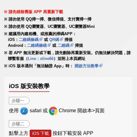
請先移除舊版 APP 再重新下載
請勿使用 QQ掃一掃、微信掃描、支付寶掃一掃
請勿使用 QQ瀏覽器、UC瀏覽器、UC瀏覽器Mini
建議用內建相機、或推薦的掃碼APP：
iOS :
二維碼條碼
或
QR碼
掃描
Android :
二維碼條瞄
或
二維碼
掃描
若 APP 無法更新或下載，請先刪除再重新安裝。仍無法解決問題，請
聯繫客服（
Line：sline66
）並附上本頁網址
iOS 版本遇到「無法驗證 App」時：
開啟方法教學
iOS 版安裝教學
步驟一
使用
safari 或
Chrome 開啟本>頁面
步驟二
點擊上方
按鈕下載安裝 APP
iOS 下載