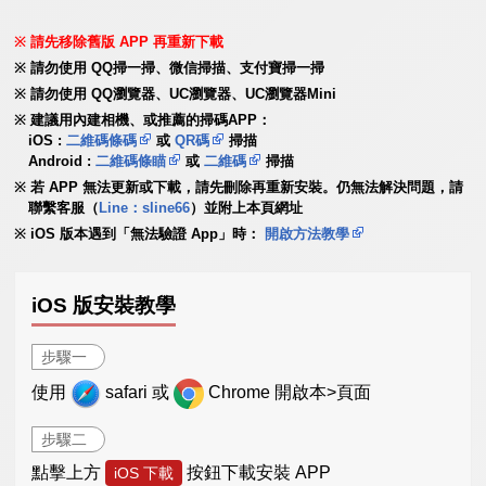
請先移除舊版 APP 再重新下載
請勿使用 QQ掃一掃、微信掃描、支付寶掃一掃
請勿使用 QQ瀏覽器、UC瀏覽器、UC瀏覽器Mini
建議用內建相機、或推薦的掃碼APP：
iOS :
二維碼條碼
或
QR碼
掃描
Android :
二維碼條瞄
或
二維碼
掃描
若 APP 無法更新或下載，請先刪除再重新安裝。仍無法解決問題，請
聯繫客服（
Line：sline66
）並附上本頁網址
iOS 版本遇到「無法驗證 App」時：
開啟方法教學
iOS 版安裝教學
步驟一
使用
safari 或
Chrome 開啟本>頁面
步驟二
點擊上方
按鈕下載安裝 APP
iOS 下載