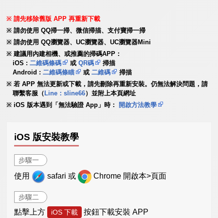
請先移除舊版 APP 再重新下載
請勿使用 QQ掃一掃、微信掃描、支付寶掃一掃
請勿使用 QQ瀏覽器、UC瀏覽器、UC瀏覽器Mini
建議用內建相機、或推薦的掃碼APP：
iOS :
二維碼條碼
或
QR碼
掃描
Android :
二維碼條瞄
或
二維碼
掃描
若 APP 無法更新或下載，請先刪除再重新安裝。仍無法解決問題，請
聯繫客服（
Line：sline66
）並附上本頁網址
iOS 版本遇到「無法驗證 App」時：
開啟方法教學
iOS 版安裝教學
步驟一
使用
safari 或
Chrome 開啟本>頁面
步驟二
點擊上方
按鈕下載安裝 APP
iOS 下載