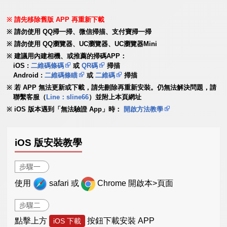
請先移除舊版 APP 再重新下載
請勿使用 QQ掃一掃、微信掃描、支付寶掃一掃
請勿使用 QQ瀏覽器、UC瀏覽器、UC瀏覽器Mini
建議用內建相機、或推薦的掃碼APP：
iOS :
二維碼條碼
或
QR碼
掃描
Android :
二維碼條瞄
或
二維碼
掃描
若 APP 無法更新或下載，請先刪除再重新安裝。仍無法解決問題，請
聯繫客服（
Line：sline66
）並附上本頁網址
iOS 版本遇到「無法驗證 App」時：
開啟方法教學
iOS 版安裝教學
步驟一
使用
safari 或
Chrome 開啟本>頁面
步驟二
點擊上方
按鈕下載安裝 APP
iOS 下載