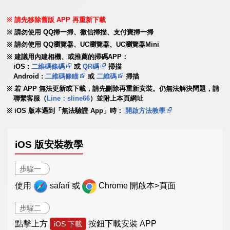
請先移除舊版 APP 再重新下載
請勿使用 QQ掃一掃、微信掃描、支付寶掃一掃
請勿使用 QQ瀏覽器、UC瀏覽器、UC瀏覽器Mini
建議用內建相機、或推薦的掃碼APP：
iOS :
二維碼條碼
或
QR碼
掃描
Android :
二維碼條瞄
或
二維碼
掃描
若 APP 無法更新或下載，請先刪除再重新安裝。仍無法解決問題，請
聯繫客服（
Line：sline66
）並附上本頁網址
iOS 版本遇到「無法驗證 App」時：
開啟方法教學
iOS 版安裝教學
步驟一
使用
safari 或
Chrome 開啟本>頁面
步驟二
點擊上方
按鈕下載安裝 APP
iOS 下載