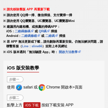
請先移除舊版 APP 再重新下載
請勿使用 QQ掃一掃、微信掃描、支付寶掃一掃
請勿使用 QQ瀏覽器、UC瀏覽器、UC瀏覽器Mini
建議用內建相機、或推薦的掃碼APP：
iOS :
二維碼條碼
或
QR碼
掃描
Android :
二維碼條瞄
或
二維碼
掃描
若 APP 無法更新或下載，請先刪除再重新安裝。仍無法解決問題，請
聯繫客服（
Line：sline66
）並附上本頁網址
iOS 版本遇到「無法驗證 App」時：
開啟方法教學
iOS 版安裝教學
步驟一
使用
safari 或
Chrome 開啟本>頁面
步驟二
點擊上方
按鈕下載安裝 APP
iOS 下載