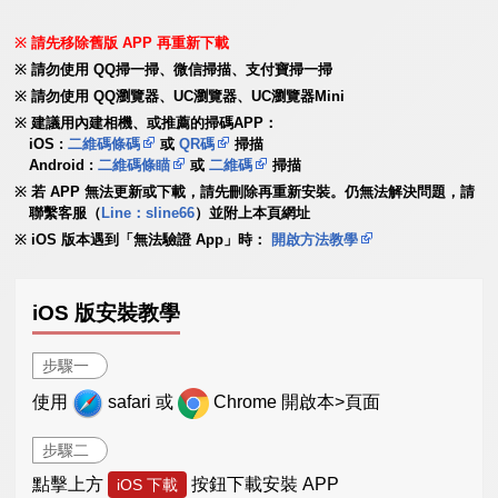
請先移除舊版 APP 再重新下載
請勿使用 QQ掃一掃、微信掃描、支付寶掃一掃
請勿使用 QQ瀏覽器、UC瀏覽器、UC瀏覽器Mini
建議用內建相機、或推薦的掃碼APP：
iOS :
二維碼條碼
或
QR碼
掃描
Android :
二維碼條瞄
或
二維碼
掃描
若 APP 無法更新或下載，請先刪除再重新安裝。仍無法解決問題，請
聯繫客服（
Line：sline66
）並附上本頁網址
iOS 版本遇到「無法驗證 App」時：
開啟方法教學
iOS 版安裝教學
步驟一
使用
safari 或
Chrome 開啟本>頁面
步驟二
點擊上方
按鈕下載安裝 APP
iOS 下載