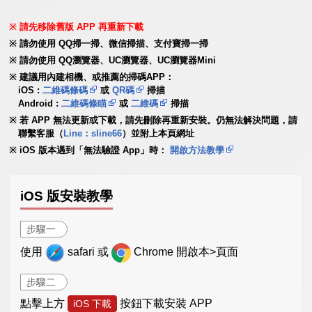
請先移除舊版 APP 再重新下載
請勿使用 QQ掃一掃、微信掃描、支付寶掃一掃
請勿使用 QQ瀏覽器、UC瀏覽器、UC瀏覽器Mini
建議用內建相機、或推薦的掃碼APP：
iOS :
二維碼條碼
或
QR碼
掃描
Android :
二維碼條瞄
或
二維碼
掃描
若 APP 無法更新或下載，請先刪除再重新安裝。仍無法解決問題，請
聯繫客服（
Line：sline66
）並附上本頁網址
iOS 版本遇到「無法驗證 App」時：
開啟方法教學
iOS 版安裝教學
步驟一
使用
safari 或
Chrome 開啟本>頁面
步驟二
點擊上方
按鈕下載安裝 APP
iOS 下載